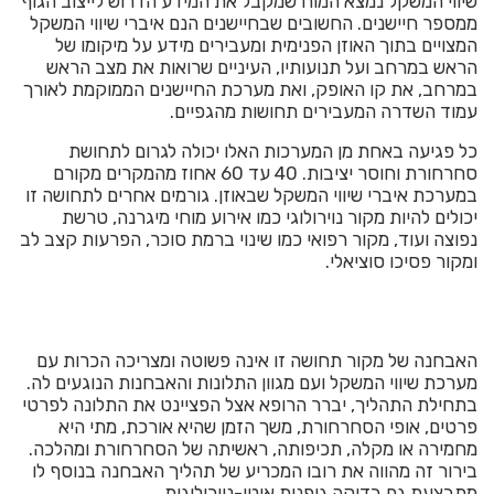
שיווי המשקל נמצא המוח שמקבל את המידע הדרוש לייצוב הגוף
ממספר חיישנים. החשובים שבחיישנים הנם איברי שיווי המשקל
המצויים בתוך האוזן הפנימית ומעבירים מידע על מיקומו של
הראש במרחב ועל תנועותיו, העיניים שרואות את מצב הראש
במרחב, את קו האופק, ואת מערכת החיישנים הממוקמת לאורך
עמוד השדרה המעבירים תחושות מהגפיים.
כל פגיעה באחת מן המערכות האלו יכולה לגרום לתחושת
סחרחורת וחוסר יציבות. 40 עד 60 אחוז מהמקרים מקורם
במערכת איברי שיווי המשקל שבאוזן. גורמים אחרים לתחושה זו
יכולים להיות מקור נוירולוגי כמו אירוע מוחי מיגרנה, טרשת
נפוצה ועוד, מקור רפואי כמו שינוי ברמת סוכר, הפרעות קצב לב
ומקור פסיכו סוציאלי.
האבחנה של מקור תחושה זו אינה פשוטה ומצריכה הכרות עם
מערכת שיווי המשקל ועם מגוון התלונות והאבחנות הנוגעים לה.
בתחילת התהליך, יברר הרופא אצל הפציינט את התלונה לפרטי
פרטים, אופי הסחרחורת, משך הזמן שהיא אורכת, מתי היא
מחמירה או מקלה, תכיפותה, ראשיתה של הסחרחורת ומהלכה.
בירור זה מהווה את רובו המכריע של תהליך האבחנה בנוסף לו
מתבצעת גם בדיקה גופנית אוטו-נוירולוגית.