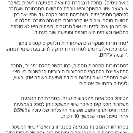
ניאורוניטיס). מחלה זו נגמרת כתוצאה מפגיעה ויראלית באיבר
או בעצב שיווי המשקל והיא גורמת לתחושת סחרחורת שעלולה
להימשך מספר ימים, לאחריהם תחול הקלה עד שתישאר רק
תחושת חוסר יציבות או סחרחורת בעוצמה נמוכה. מחלה זו
שכיחה הן אצל ילדים והן אצל מבוגרים, לעיתים היא לא חולפת
במלואה ולעיתים היא חולפת ומופיעה שוב בעתיד.
*סחרחורות שמקורה בהשתחררות חלקיקים קטנים בתוך
המערכת ואלו גורמים לסחרחורת חזקה לרוב בעת שינוי תנוחה,
לדוגמה BPPV.
*סחרחורות ממחלות נוספות, כמו למשל מחלת "מנייר", מחלה
המתאפיינת בהתקפי סחרחורות סיבוביות הנמשכות בין חצי
שעה למספר שעות ומלוות בירידת שמיעה באותה אוזן, רעש,
ולעיתים בתחושת אטימות.
הטיפול בכל אחת מהקבוצות שונה. בסחרחורת הנובעת
משחרור חלקיקים באיבר שיווי המשקל ניתן לטפל באמצעות
תמרון פיסיותרפי פשוט ששיעור ההצלחה שלו עולה על 85%,
אחרי טיפול אחד שנמשך 10 דקות.
בסחרחורת הנובעת מפגיעה בסנכרון בין איברי שיווי המשקל
שבאוזן הפנימית, ניתן לטפל באמצעות סוג אחר של פיסיותרפיה