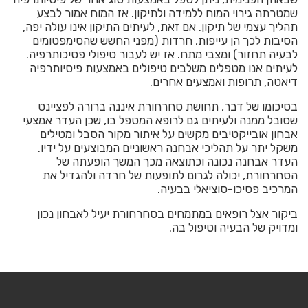
שמטרתה גירוי המוח ללמידה ולתיקון. אז המוח אמור לבצע
תהליך עצמי של תיקון. אם זאת, לעיתים התיקון אינו עולה יפה,
הסיבות לכך הן עייפות, חרדות (מפני החשש שהסימפטומים
לבעיה תחזור) ומצבי מתח. אז יש לעבור טיפולי פסיכותרפיה.
לעיתים אנו מטפלים משלבים טיפולים באמצעות פיסיותרפיה
דיאטה, תרופות ואמצעים אחרים.
בסיכומו של דבר, תחושת סחרחורת איננה ברורה לפציינט
שסובל ממנה ולעיתים גם לרופא המטפל בו, שכן העדר אמצעי
אבחון אובייקטיבים מקשים על איתור מקור הסבל ומטילים
משקל יתר על תהליכי אבחנה ראשוניים המבוצעים על ידיו.
העדר אבחנה נכונה וכתוצאה מכך המשך הופעתה של
הסחרחורת, יכולה לגרום לתופעות של חרדה ולהגדיל את
המרכיב פסיכו-סוציאלי בבעיה.
ביקור אצל רופאים במתמחים בסחרחורת יעיל לאבחון נכון
ומדויק של הבעיה וטיפול בה.