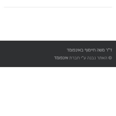
ד"ר משה חיימוף באינפומד
© האתר נבנה ע"י חברת
אינפומד