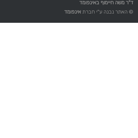
ד"ר משה חיימוף באינפומד
© האתר נבנה ע"י חברת
אינפומד